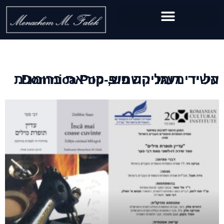
השיר מעגל השמש, קוראת ברומנית על ידי דומניקה פופ-Domnica Pop.